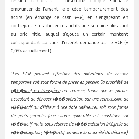
cession temporaire : lorsqu'une banque souhaite
emprunter de l'argent, elle cède temporairement des
actifs (en échange de cash €€€), en s'engageant en
contrepartie à racheter ces actifs une semaine plus tard
au prix initial auquel s'ajoute un certain montant
correspondant au taux d'intérêt demandé par le BCE (=
0,05% actuellement).
"
Les BCN peuvent effectuer des opérations de cession
temporaire soit sous forme de
prises en pension
(
la propriété de
l�€�actif est transférée
au créancier, tandis que les parties
acceptent de dénouer l�€�opération par une rétrocession de
l�€�actif au débiteur à une date ultérieure), soit sous forme
de
prêts garantis
(une
sûreté opposable est constituée sur
l�€�actif
mais, sous réserve de l�€�exécution intégrale de
l�€�obligation, l�€�actif demeure la propriété du débiteur).