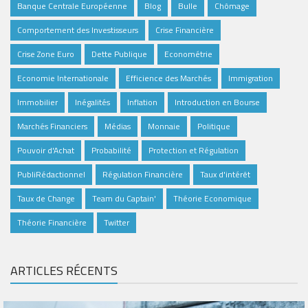
Banque Centrale Européenne
Blog
Bulle
Chômage
Comportement des Investisseurs
Crise Financière
Crise Zone Euro
Dette Publique
Econométrie
Economie Internationale
Efficience des Marchés
Immigration
Immobilier
Inégalités
Inflation
Introduction en Bourse
Marchés Financiers
Médias
Monnaie
Politique
Pouvoir d'Achat
Probabilité
Protection et Régulation
PubliRédactionnel
Régulation Financière
Taux d'intérêt
Taux de Change
Team du Captain'
Théorie Economique
Théorie Financière
Twitter
ARTICLES RÉCENTS