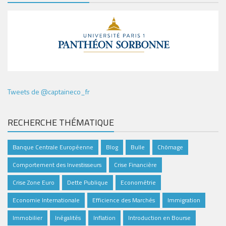
Tweets de @captaineco_fr
RECHERCHE THÉMATIQUE
Banque Centrale Européenne
Blog
Bulle
Chômage
Comportement des Investisseurs
Crise Financière
Crise Zone Euro
Dette Publique
Econométrie
Economie Internationale
Efficience des Marchés
Immigration
Immobilier
Inégalités
Inflation
Introduction en Bourse