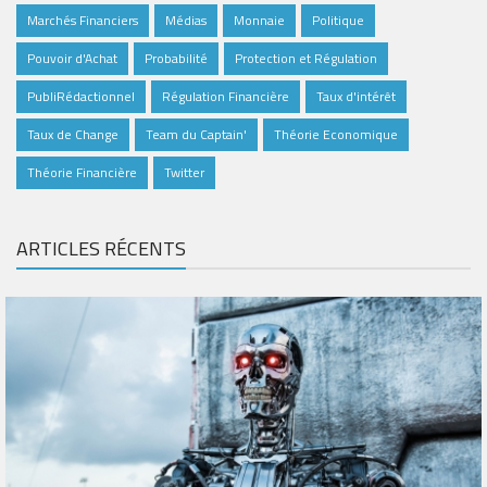
Marchés Financiers
Médias
Monnaie
Politique
Pouvoir d'Achat
Probabilité
Protection et Régulation
PubliRédactionnel
Régulation Financière
Taux d'intérêt
Taux de Change
Team du Captain'
Théorie Economique
Théorie Financière
Twitter
ARTICLES RÉCENTS