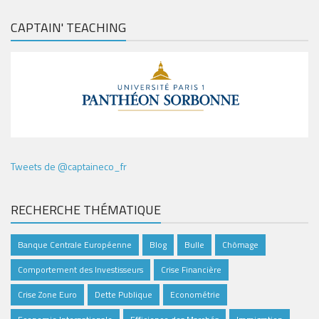
CAPTAIN' TEACHING
Tweets de @captaineco_fr
RECHERCHE THÉMATIQUE
Banque Centrale Européenne
Blog
Bulle
Chômage
Comportement des Investisseurs
Crise Financière
Crise Zone Euro
Dette Publique
Econométrie