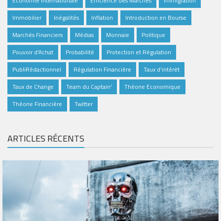
Economie Internationale
Efficience des Marchés
Immigration
Immobilier
Inégalités
Inflation
Introduction en Bourse
Marchés Financiers
Médias
Monnaie
Politique
Pouvoir d'Achat
Probabilité
Protection et Régulation
PubliRédactionnel
Régulation Financière
Taux d'intérêt
Taux de Change
Team du Captain'
Théorie Economique
Théorie Financière
Twitter
ARTICLES RÉCENTS