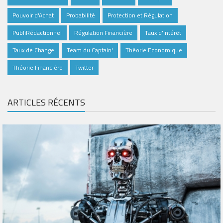
Pouvoir d'Achat
Probabilité
Protection et Régulation
PubliRédactionnel
Régulation Financière
Taux d'intérêt
Taux de Change
Team du Captain'
Théorie Economique
Théorie Financière
Twitter
ARTICLES RÉCENTS