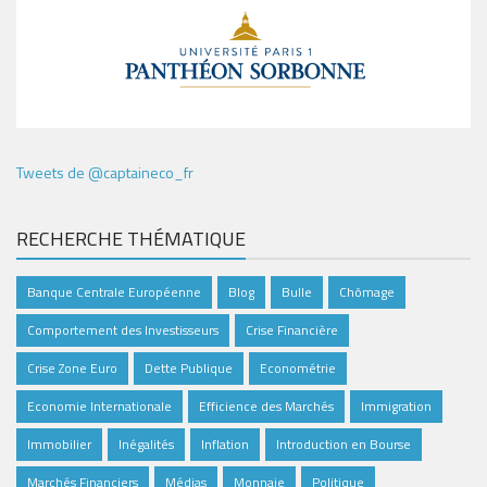
Tweets de @captaineco_fr
RECHERCHE THÉMATIQUE
Banque Centrale Européenne
Blog
Bulle
Chômage
Comportement des Investisseurs
Crise Financière
Crise Zone Euro
Dette Publique
Econométrie
Economie Internationale
Efficience des Marchés
Immigration
Immobilier
Inégalités
Inflation
Introduction en Bourse
Marchés Financiers
Médias
Monnaie
Politique