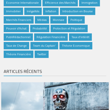
Economie Internationale
Efficience des Marchés
Immigration
Immobilier
Inégalités
Inflation
Introduction en Bourse
Marchés Financiers
Médias
Monnaie
Politique
Pouvoir d'Achat
Probabilité
Protection et Régulation
PubliRédactionnel
Régulation Financière
Taux d'intérêt
Taux de Change
Team du Captain'
Théorie Economique
Théorie Financière
Twitter
ARTICLES RÉCENTS