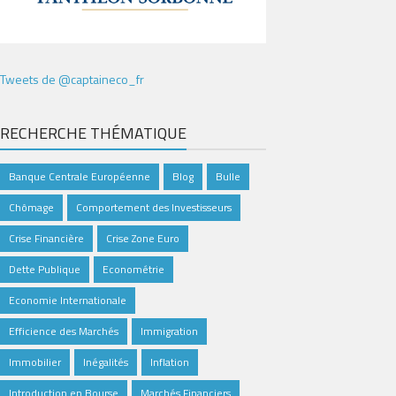
Tweets de @captaineco_fr
RECHERCHE THÉMATIQUE
Banque Centrale Européenne
Blog
Bulle
Chômage
Comportement des Investisseurs
Crise Financière
Crise Zone Euro
Dette Publique
Econométrie
Economie Internationale
Efficience des Marchés
Immigration
Immobilier
Inégalités
Inflation
Introduction en Bourse
Marchés Financiers