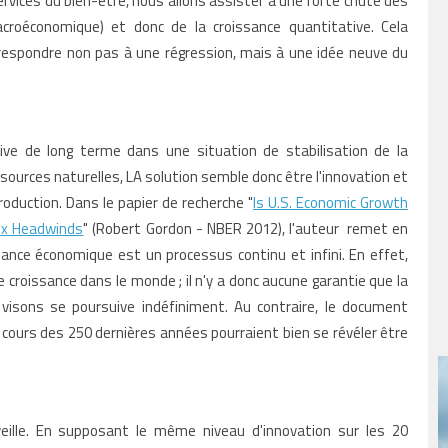
vices du bien-être, nous allons assister à une forte chute des
croéconomique) et donc de la croissance quantitative. Cela
respondre non pas à une régression, mais à une idée neuve du
tive de long terme dans une situation de stabilisation de la
sources naturelles, LA solution semble donc être l'innovation et
roduction. Dans le papier de recherche "
Is U.S. Economic Growth
Six Headwinds
" (Robert Gordon - NBER 2012), l'auteur remet en
ance économique est un processus continu et infini. En effet,
 croissance dans le monde ; il n'y a donc aucune garantie que la
 visons se poursuive indéfiniment. Au contraire, le document
 cours des 250 dernières années pourraient bien se révéler être
eille. En supposant le même niveau d'innovation sur les 20