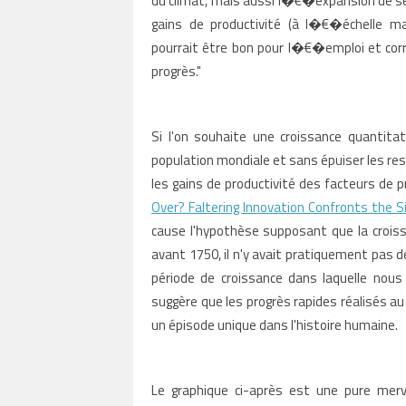
du climat, mais aussi l�€�expansion de ser
gains de productivité (à l�€�échelle ma
pourrait être bon pour l�€�emploi et cor
progrès."
Si l'on souhaite une croissance quantita
population mondiale et sans épuiser les res
les gains de productivité des facteurs de p
Over? Faltering Innovation Confronts the 
cause l'hypothèse supposant que la croiss
avant 1750, il n'y avait pratiquement pas de
période de croissance dans laquelle nous
suggère que les progrès rapides réalisés au
un épisode unique dans l'histoire humaine.
Le graphique ci-après est une pure merv