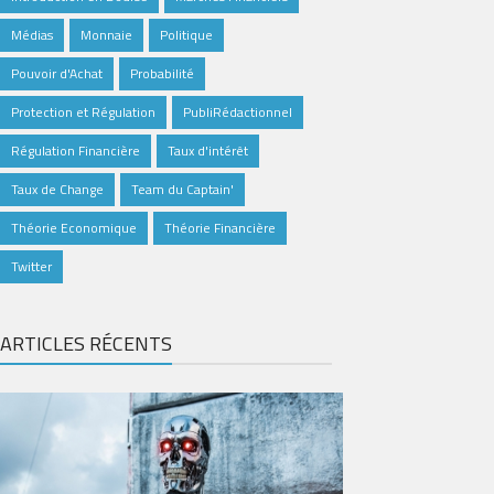
Médias
Monnaie
Politique
Pouvoir d'Achat
Probabilité
Protection et Régulation
PubliRédactionnel
Régulation Financière
Taux d'intérêt
Taux de Change
Team du Captain'
Théorie Economique
Théorie Financière
Twitter
ARTICLES RÉCENTS