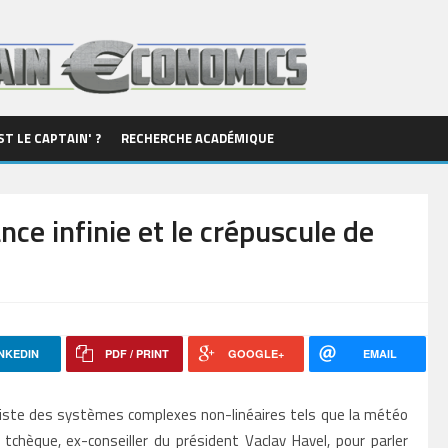
ST LE CAPTAIN' ?
RECHERCHE ACADÉMIQUE
nce infinie et le crépuscule de
NKEDIN
PDF / PRINT
GOOGLE+
EMAIL
liste des systèmes complexes non-linéaires tels que la météo
tchèque, ex-conseiller du président Vaclav Havel, pour parler