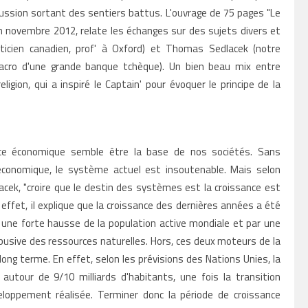
scussion sortant des sentiers battus. L'ouvrage de 75 pages "Le
n novembre 2012, relate les échanges sur des sujets divers et
ticien canadien, prof' à Oxford) et Thomas Sedlacek (notre
cro d'une grande banque tchèque). Un bien beau mix entre
igion, qui a inspiré le Captain' pour évoquer le principe de la
nce économique semble être la base de nos sociétés. Sans
économique, le système actuel est insoutenable. Mais selon
cek, "croire que le destin des systèmes est la croissance est
 effet, il explique que la croissance des dernières années a été
 une forte hausse de la population active mondiale et par une
abusive des ressources naturelles. Hors, ces deux moteurs de la
ong terme. En effet, selon les prévisions des Nations Unies, la
 autour de 9/10 milliards d'habitants, une fois la transition
oppement réalisée. Terminer donc la période de croissance