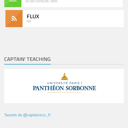
30.000 VISITEURS / MOIS
FLUX
RSS
CAPTAIN' TEACHING
Tweets de @captaineco_fr