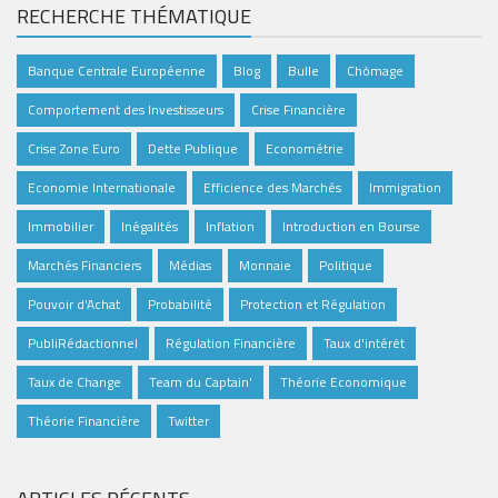
RECHERCHE THÉMATIQUE
Banque Centrale Européenne
Blog
Bulle
Chômage
Comportement des Investisseurs
Crise Financière
Crise Zone Euro
Dette Publique
Econométrie
Economie Internationale
Efficience des Marchés
Immigration
Immobilier
Inégalités
Inflation
Introduction en Bourse
Marchés Financiers
Médias
Monnaie
Politique
Pouvoir d'Achat
Probabilité
Protection et Régulation
PubliRédactionnel
Régulation Financière
Taux d'intérêt
Taux de Change
Team du Captain'
Théorie Economique
Théorie Financière
Twitter