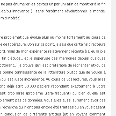
= ne pas énumérer les textes un par un) afin de montrer à la fin
e et/ou innovante (= sans forcément révolutionner le monde,
m d'intérêt).
otre problématique évolue plus ou moins fortement au cours de
e de littérature. Bon sur ce point, je sais que certains directeurs
d, mais de mon expérience relativement récente (j'ai eu la joie
fin d'étude... et je supervise des mémoires depuis quelques
orant...) je trouve qu'il est préférable de réorienter et/ou de
 bonne connaissance de la littérature plutôt que de vouloir à
 qui est juste incohérente.
Au cours de vos lectures, vous allez
nt déjà écrit 50.000 papiers répondant exactement à votre
st trop large (problème ultra-fréquent) ou bien qu'elle est
simplement pas de données. Vous allez aussi sûrement avoir des
e recherche qui n'ont pas encore été traitées ou en
vous basant
n conclusion de différents articles (et en voyant comment