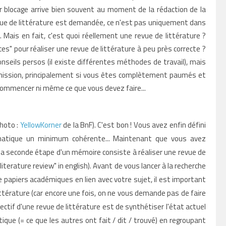
r blocage arrive bien souvent au moment de la rédaction de la
revue de littérature est demandée, ce n'est pas uniquement dans
 Mais en fait, c'est quoi réellement une revue de littérature ?
ces" pour réaliser une revue de littérature à peu près correcte ?
 conseils persos (il existe différentes méthodes de travail), mais
 mission, principalement si vous êtes complètement paumés et
ommencer ni même ce que vous devez faire...
Photo :
YellowKorner
de la BnF). C'est bon ! Vous avez enfin défini
matique un minimum cohérente... Maintenant que vous avez
 la seconde étape d'un mémoire consiste à réaliser une revue de
"literature review" in english). Avant de vous lancer à la recherche
e papiers académiques en lien avec votre sujet, il est important
littérature (car encore une fois, on ne vous demande pas de faire
ctif d'une revue de littérature est de synthétiser l'état actuel
ique (= ce que les autres ont fait / dit / trouvé) en regroupant