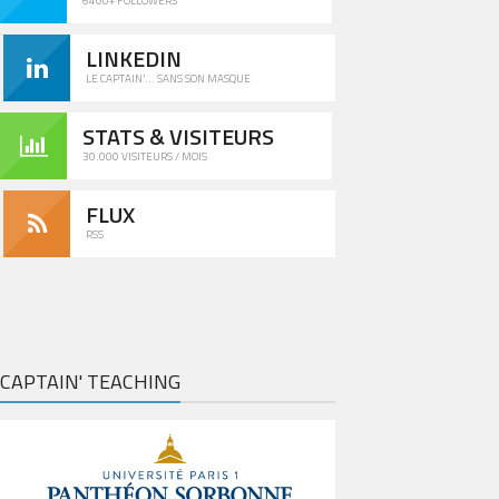
6400+ FOLLOWERS
LINKEDIN
LE CAPTAIN'... SANS SON MASQUE
STATS & VISITEURS
30.000 VISITEURS / MOIS
FLUX
RSS
CAPTAIN' TEACHING