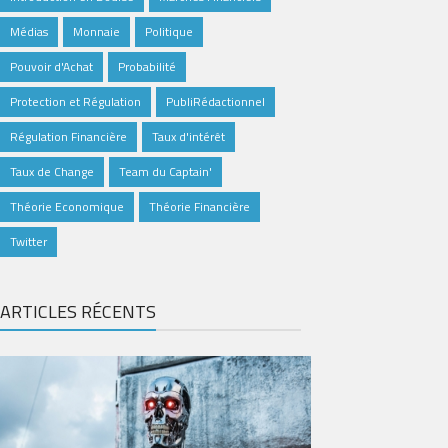
Médias
Monnaie
Politique
Pouvoir d'Achat
Probabilité
Protection et Régulation
PubliRédactionnel
Régulation Financière
Taux d'intérêt
Taux de Change
Team du Captain'
Théorie Economique
Théorie Financière
Twitter
ARTICLES RÉCENTS