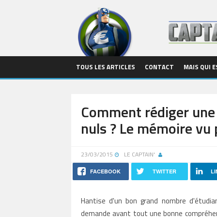
TOUS LES ARTICLES
CONTACT
MAIS QUI E
Comment rédiger une r
nuls ? Le mémoire vu p
23/03/2015
LE CAPTAIN'
FACEBOOK
TWITTER
LI
Hantise d'un bon grand nombre d'étudian
demande avant tout une bonne compréhensio