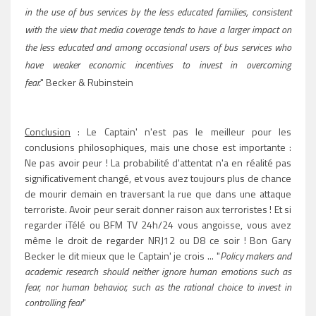
in the
use of bus services by the less educated families, consistent
with the view that media
coverage tends to have a larger impact on
the less educated and among occasional users
of bus services who
have weaker economic incentives to invest in overcoming
fear.
"
Becker
& Rubinstein
Conclusion
: Le Captain' n'est pas le meilleur pour les
conclusions philosophiques, mais une chose est importante :
Ne pas avoir peur ! La probabilité d'attentat n'a en réalité pas
significativement
changé, et vous avez toujours plus de chance
de mourir demain en traversant la rue que dans une attaque
terroriste. Avoir peur serait donner raison aux terroristes ! Et si
regarder iTélé ou BFM TV 24h/24 vous angoisse, vous avez
même le droit de regarder NRJ12 ou D8 ce soir ! Bon Gary
Becker le dit mieux que le Captain' je crois ... "
Policy makers and
academic research should neither ignore human emotions such as
fear, nor human behavior, such as the rational choice to invest in
controlling fear
"