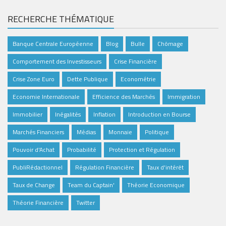
RECHERCHE THÉMATIQUE
Banque Centrale Européenne
Blog
Bulle
Chômage
Comportement des Investisseurs
Crise Financière
Crise Zone Euro
Dette Publique
Econométrie
Economie Internationale
Efficience des Marchés
Immigration
Immobilier
Inégalités
Inflation
Introduction en Bourse
Marchés Financiers
Médias
Monnaie
Politique
Pouvoir d'Achat
Probabilité
Protection et Régulation
PubliRédactionnel
Régulation Financière
Taux d'intérêt
Taux de Change
Team du Captain'
Théorie Economique
Théorie Financière
Twitter