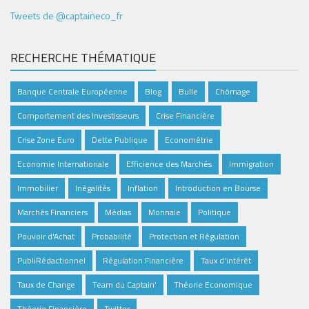
Tweets de @captaineco_fr
RECHERCHE THÉMATIQUE
Banque Centrale Européenne
Blog
Bulle
Chômage
Comportement des Investisseurs
Crise Financière
Crise Zone Euro
Dette Publique
Econométrie
Economie Internationale
Efficience des Marchés
Immigration
Immobilier
Inégalités
Inflation
Introduction en Bourse
Marchés Financiers
Médias
Monnaie
Politique
Pouvoir d'Achat
Probabilité
Protection et Régulation
PubliRédactionnel
Régulation Financière
Taux d'intérêt
Taux de Change
Team du Captain'
Théorie Economique
Théorie Financière
Twitter